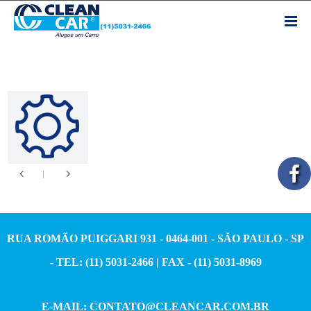
RUA ROMÃO PUIGGARI 931 - 0464-001 - SÃO PAULO - SP
- TEL: (11) 5031-2466 | FAX - (11) 5031-8969
E-MAIL:
CONTATO@CLEANCAR.COM.BR